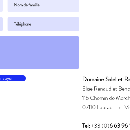
Domaine Salel et R
nvoyer
Elise Renaud et Benoi
116 Chemin de Merch
07110 Laurac-En-Viv
Tel:
+33 (0)
6 63 96 