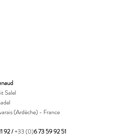
enaud
t Salel
adel
arais (Ardèche) - France
11 92 /
+33 (0)
6 73 59 92 51