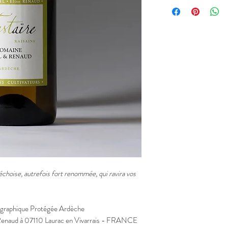
Vignoble:
Coteaux en C
Sol:
Grès du Trias Céve
Cépage:
Raisaine
Vendanges Manuelles
12% vol
échoise, autrefois fort renommée, qui ravira vos
éographique Protégée Ardèche
 Renaud à 07110 Laurac en Vivarrais - FRANCE