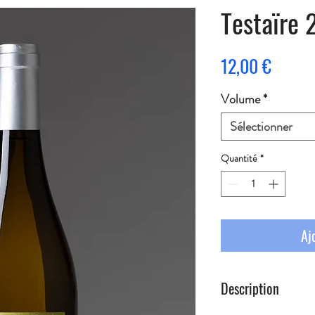
Testaïre
Prix
12,00 €
Volume
*
Sélectionner
Quantité
*
Aj
Description