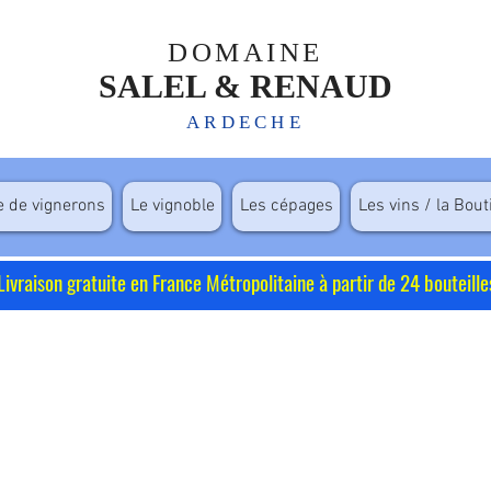
DOMAINE
SALEL & RENAUD
ARDECHE
e de vignerons
Le vignoble
Les cépages
Les vins / la Bou
Livraison gratuite en France Métropolitaine à partir de 24 bouteille